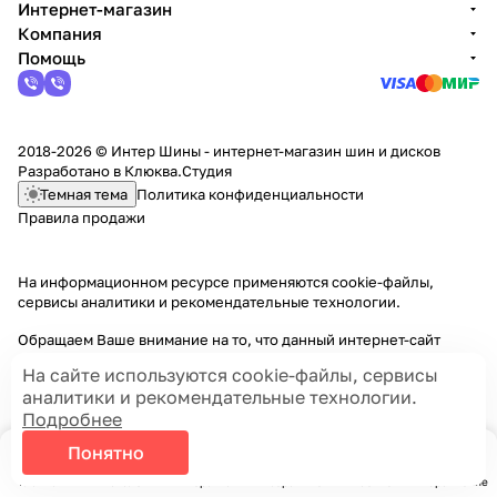
Интернет-магазин
Компания
Помощь
2018-2026 © Интер Шины - интернет-магазин шин и дисков
Разработано в
Клюква.Студия
Темная тема
Политика конфиденциальности
Правила продажи
На информационном ресурсе применяются
cookie-файлы,
сервисы аналитики и рекомендательные технологии
.
Обращаем Ваше внимание на то, что данный интернет-сайт
носит исключительно информационный характер и ни при каких
На сайте используются cookie-файлы, сервисы
условиях информационные материалы и цены, размещенные на
аналитики и рекомендательные технологии.
сайте, не являются публичной офертой, определяемой
Подробнее
положениями Статей 435 и 437 Гражданского кодекса РФ.
Понятно
Главная
Каталог
Корзина
Избранные
Кабинет
Сравнение