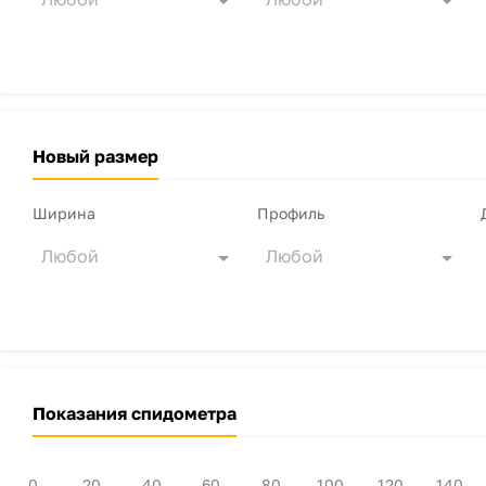
Новый размер
Ширина
Профиль
Любой
Любой
Показания спидометра
0
20
40
60
80
100
120
140