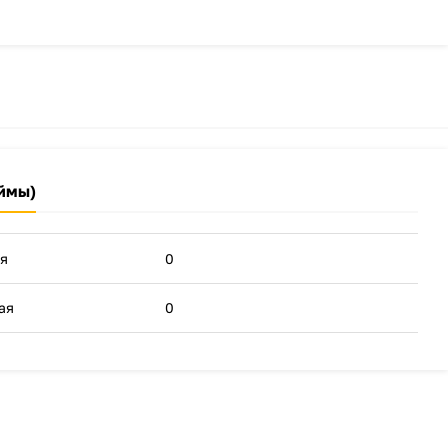
ймы)
я
0
ая
0