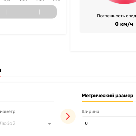
Погрешность спи
0 км/ч
й
Метрический размер
иаметр
Ширина
Любой
0