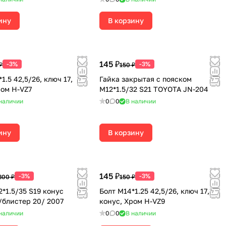
ину
В корзину
145 ₽
-3%
-3%
₽
150 ₽
1.5 42,5/26, ключ 17,
Гайка закрытая с пояском
ром H-VZ7
М12*1.5/32 S21 TOYOTA JN-204
наличии
0
0
В наличии
ину
В корзину
145 ₽
-3%
-3%
800 ₽
150 ₽
2*1.5/35 S19 конус
Болт M14*1.25 42,5/26, ключ 17,
блистер 20/ 2007
конус, Хром H-VZ9
наличии
0
0
В наличии