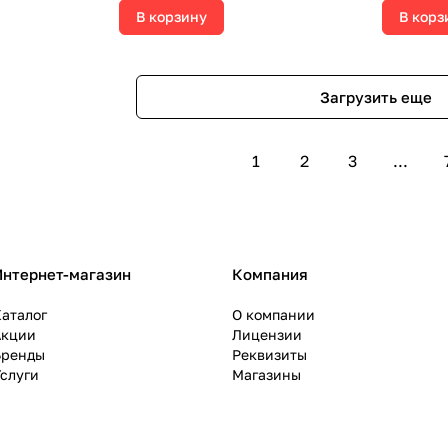
В корзину
В корз
Загрузить еще
1
2
3
...
Интернет-магазин
Компания
аталог
О компании
Акции
Лицензии
Бренды
Реквизиты
слуги
Магазины