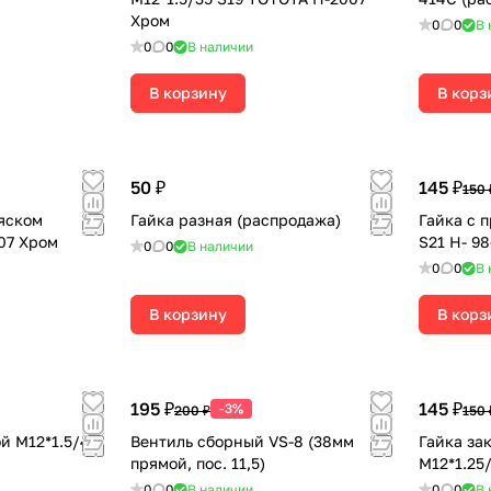
Хром
0
0
В 
0
0
В наличии
В корзину
В корз
50 ₽
145 ₽
150 
ояском
Гайка разная (распродажа)
Гайка с 
707 Хром
S21 H- 9
0
0
В наличии
0
0
В 
В корзину
В корз
195 ₽
145 ₽
-3%
200 ₽
150 
й М12*1.5/47
Вентиль сборный VS-8 (38мм
Гайка за
прямой, пос. 11,5)
М12*1.25
0
0
В наличии
0
0
В 