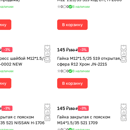
наличии
0
0
В наличии
ину
В корзину
145 ₽
-3%
-3%
₽
150 ₽
пресс шайбой М12*1.5/37
Гайка М12*1.5/25 S19 открытая,
8-0002 NEW
сфера R12 Хром JN-221S
наличии
0
0
В наличии
ину
В корзину
145 ₽
-3%
-3%
₽
150 ₽
крытая с пояском
Гайка закрытая с пояском
/35 S21 NISSAN H-1706
М14*1.5/35 S21 1709
наличии
0
0
В наличии