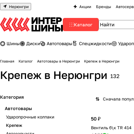
Нерюнгри
Акции
Бренды
Автосерв
Каталог
Шины
Диски
Автотовары
Спецжидкости
Удароп
Главная
Каталог
Автотовары в Нерюнгри
Крепеж в Нерюнгри
Крепеж в Нерюнгри
132
Категория
Сначала попу
Автотовары
Ударопрочные колпаки
50 ₽
Крепеж
Вентиль б\к TR 414
Автозапчасти