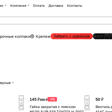
ис
Компания
Оплата
Доставка
Контакты
Забрать с хранения
Калькул
рочные колпаки
Крепеж
лярные
145 ₽
50 ₽
-3%
150 ₽
Гайка закрытая с пояском
Вентиль 
М12*1.5/35 S19 TOYOTA H-2007
414С (ра