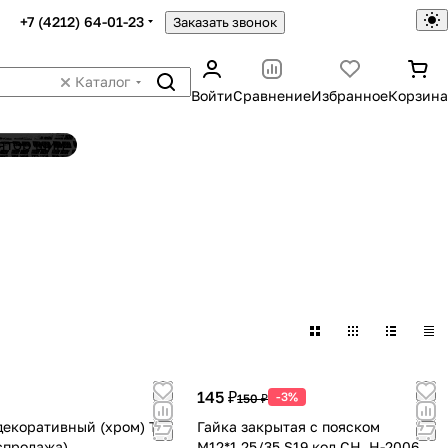
+7 (4212) 64-01-23
Заказать звонок
Каталог
Войти
Сравнение
Избранное
Корзина
ятор шин
145 ₽
-3%
150 ₽
декоративный (хром) TR
Гайка закрытая с пояском
спродажа)
М12*1.25/35 S19 код CH, H-2006