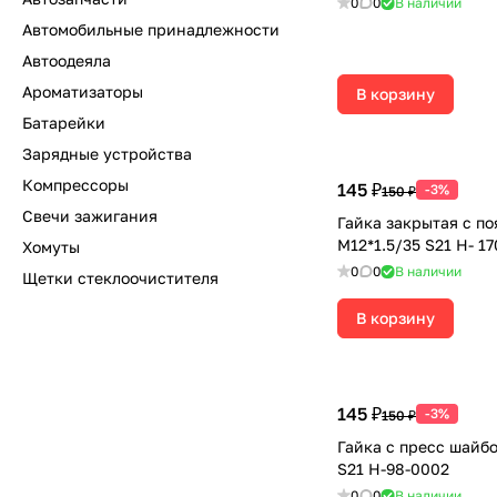
0
0
В наличии
Автомобильные принадлежности
Автоодеяла
Ароматизаторы
В корзину
Батарейки
Зарядные устройства
Компрессоры
145 ₽
-3%
150 ₽
Свечи зажигания
Гайка закрытая с п
М12*1.5/35 S21 H- 1
Хомуты
0
0
В наличии
Щетки стеклоочистителя
В корзину
145 ₽
-3%
150 ₽
Гайка с пресс шайбо
S21 H-98-0002
0
0
В наличии