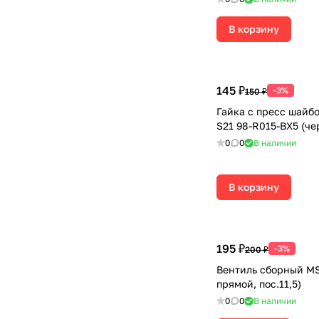
В корзину
145 ₽
-3%
150 ₽
Гайка с пресс шайбо
S21 98-R015-BX5 (че
0
0
В наличии
В корзину
195 ₽
-3%
200 ₽
Вентиль сборный MS
прямой, пос.11,5)
0
0
В наличии