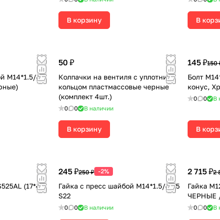
В корзину
В корз
50 ₽
145 ₽
150 
й М14*1.5/47
Колпачки на вентиля с уплотнит.
Болт M14*
рные)
кольцом пластмассовые черные
конус, Х
(комплект 4шт.)
0
0
В 
0
0
В наличии
В корзину
В корз
245 ₽
2 715 ₽
-2%
250 ₽
2 
525AL (17*42
Гайка с пресс шайбой М14*1.5/46.5
Гайка М1
S22
ЧЕРНЫЕ /
0
0
В наличии
0
0
В 