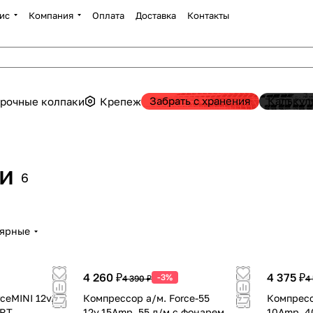
ис
Компания
Оплата
Доставка
Контакты
Забрать с хранения
Калькул
рочные колпаки
Крепеж
и
6
лярные
4 260 ₽
4 375 ₽
-3%
4 390 ₽
4
ceMINI 12v.
Компрессор а/м. Force-55
Компресс
ORT
12v.15Amp. 55 л/м с фонарем
10Amp. 4