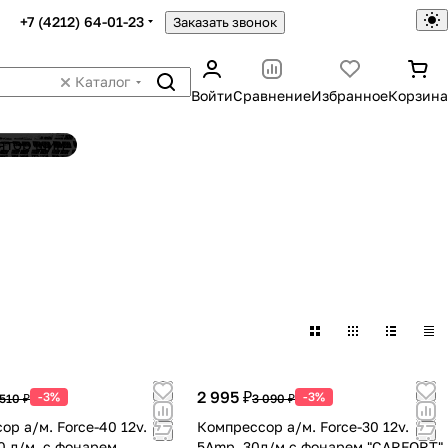
+7 (4212) 64-01-23
Заказать звонок
Каталог
Войти
Сравнение
Избранное
Корзина
ятор шин
2 995 ₽
-3%
-3%
 510 ₽
3 090 ₽
ор а/м. Force-40 12v.
Компрессор а/м. Force-30 12v.
0 л/м. с фонарем
5Amp. 30л/м с фонарем "CARFORT"