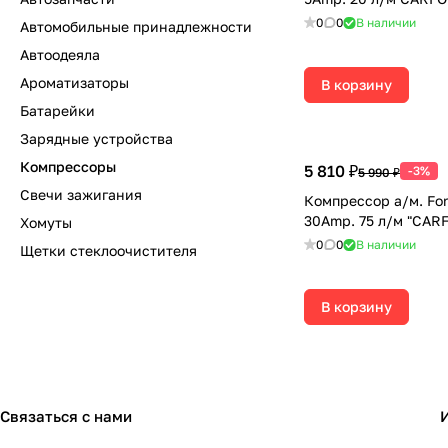
0
0
В наличии
Автомобильные принадлежности
Автоодеяла
Ароматизаторы
В корзину
Батарейки
Зарядные устройства
Компрессоры
5 810 ₽
-3%
5 990 ₽
Свечи зажигания
Компрессор а/м. For
30Amp. 75 л/м "CAR
Хомуты
0
0
В наличии
Щетки стеклоочистителя
В корзину
Связаться с нами