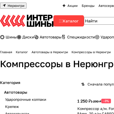
Нерюнгри
Акции
Бренды
Автосерв
Каталог
Шины
Диски
Автотовары
Спецжидкости
Удароп
Главная
Каталог
Автотовары в Нерюнгри
Компрессоры в Нерюнгри
Компрессоры в Нерюнгр
Категория
Сначала попу
Автотовары
Ударопрочные колпаки
1 250 ₽
-3%
1 290 ₽
Крепеж
Компрессор а/м. For
Автозапчасти
5Amp. 20 л/м CARF