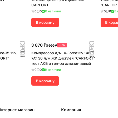
CARFORT
"CARFOR
0
0
В наличии
0
0
В 
В корзину
В корз
3 870 ₽
-3%
3 990 ₽
ce-75 12v.
Компрессор а/м. X-Force12v.140W
FORT"
7Ат 30 л/м ЖК дисплей "CARFORT"
тест АКБ и ген-ра алюминиевый
0
0
В наличии
В корзину
Интернет-магазин
Компания