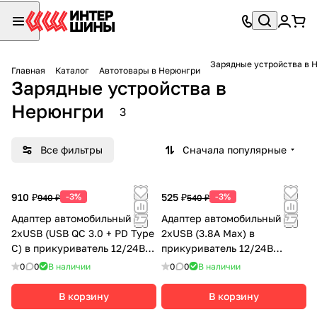
Зарядные устройства в 
Главная
Каталог
Автотовары в Нерюнгри
Зарядные устройства в
Нерюнгри
3
Все фильтры
Сначала популярные
910 ₽
-3%
525 ₽
-3%
940 ₽
540 ₽
Адаптер автомобильный
Адаптер автомобильный
2хUSB (USB QC 3.0 + PD Type
2хUSB (3.8А Max) в
C) в прикуриватель 12/24В
прикуриватель 12/24В
черный CARLINE
черный CARLINE
0
0
В наличии
0
0
В наличии
В корзину
В корзину