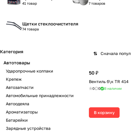
41 товар
7 товаров
Щетки стеклоочистителя
74 товара
Категория
Сначала попу
Автотовары
Ударопрочные колпаки
50 ₽
Крепеж
Вентиль б\к TR 414
Автозапчасти
0
0
В наличии
Автомобильные принадлежности
Автоодеяла
Ароматизаторы
В корзину
Батарейки
Зарядные устройства