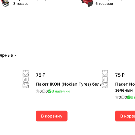
3 товара
6 товаров
лярные
75 ₽
75 ₽
Пакет IKON (Nokian Tyres) белый
Пакет Nok
зелёный
0
0
В наличии
0
0
В 
В корзину
В корз