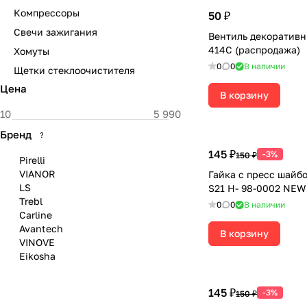
Компрессоры
50 ₽
Свечи зажигания
Вентиль декоративн
414С (распродажа)
Хомуты
0
0
В наличии
Щетки стеклоочистителя
Цена
В корзину
Бренд
?
145 ₽
-3%
150 ₽
Pirelli
VIANOR
Гайка с пресс шайбо
LS
S21 H- 98-0002 NEW
Trebl
0
0
В наличии
Carline
Avantech
В корзину
VINOVE
Eikosha
145 ₽
-3%
150 ₽