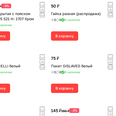
50 ₽
-3%
₽
крытая с пояском
Гайка разная (распродажа)
5 S21 H- 1707 Хром
0
0
В наличии
наличии
ину
В корзину
75 ₽
RELLI белый
Пакет GISLAVED белый
наличии
0
0
В наличии
ину
В корзину
145 ₽
-3%
150 ₽