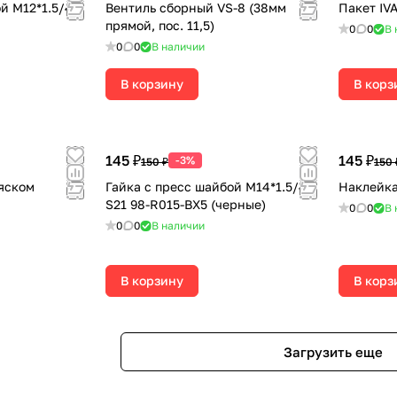
й М12*1.5/47
Вентиль сборный VS-8 (38мм
Пакет I
прямой, пос. 11,5)
0
0
В 
0
0
В наличии
В корзину
В корз
145 ₽
145 ₽
-3%
150 ₽
150 
ояском
Гайка с пресс шайбой М14*1.5/47
Наклейка
S21 98-R015-BX5 (черные)
0
0
В 
0
0
В наличии
В корзину
В корз
Загрузить еще