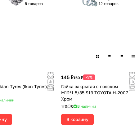
5 товаров
12 товаров
145 ₽
-3%
150 ₽
ian Tyres (Ikon Tyres)
Гайка закрытая с пояском
М12*1.5/35 S19 TOYOTA H-2007
Хром
наличии
0
0
В наличии
ину
В корзину