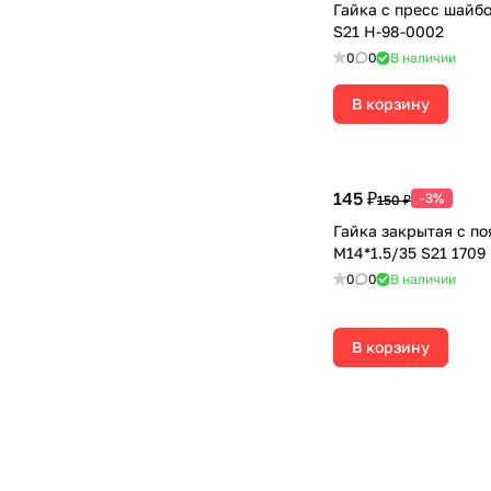
Гайка с пресс шайбо
S21 H-98-0002
0
0
В наличии
В корзину
145 ₽
-3%
150 ₽
Гайка закрытая с п
М14*1.5/35 S21 1709
0
0
В наличии
В корзину