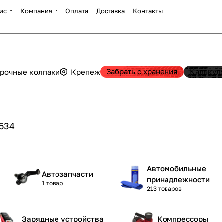
ис
Компания
Оплата
Доставка
Контакты
Забрать с хранения
Калькул
рочные колпаки
Крепеж
534
Автомобильные
Автозапчасти
принадлежности
1 товар
213 товаров
Зарядные устройства
Компрессоры