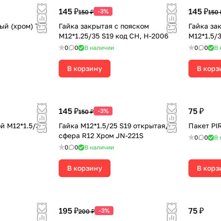
145 ₽
145 ₽
-3%
150 ₽
150 
ый (хром) TR
Гайка закрытая с пояском
Гайка за
М12*1.25/35 S19 код CH, H-2006
М12*1.5/3
0
0
В наличии
0
0
В 
В корзину
В корз
145 ₽
75 ₽
-3%
150 ₽
й М12*1.5/37
Гайка М12*1.5/25 S19 открытая,
Пакет PI
сфера R12 Хром JN-221S
0
0
В 
0
0
В наличии
В корзину
В корз
195 ₽
75 ₽
-3%
200 ₽