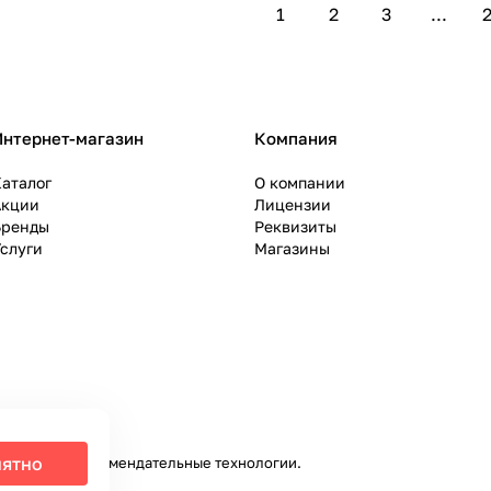
1
2
3
...
2
Интернет-магазин
Компания
аталог
О компании
Акции
Лицензии
Бренды
Реквизиты
слуги
Магазины
ятно
налитики и рекомендательные технологии
.