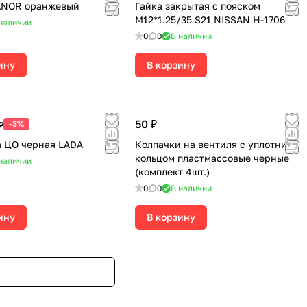
VANOR оранжевый
Гайка закрытая с пояском
М12*1.25/35 S21 NISSAN H-1706
наличии
0
0
В наличии
ину
В корзину
50 ₽
-3%
₽
 ЦО черная LADA
Колпачки на вентиля с уплотнит.
кольцом пластмассовые черные
наличии
(комплект 4шт.)
0
0
В наличии
ину
В корзину