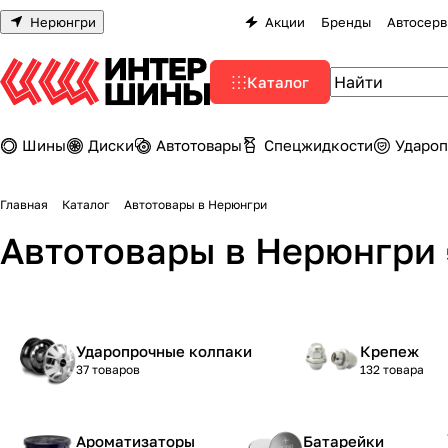
Нерюнгри
Акции
Бренды
Автосерв
Каталог
Шины
Диски
Автотовары
Спецжидкости
Удароп
Главная
Каталог
Автотовары в Нерюнгри
Автотовары в Нерюнгри
Ударопрочные колпаки
Крепеж
37 товаров
132 товара
Ароматизаторы
Батарейки