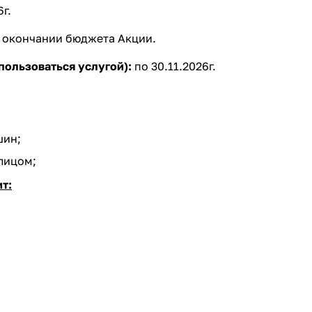
г.
и окончании бюджета Акции.
пользоваться услугой):
по 30.11.2026г.
шин;
лицом;
т: