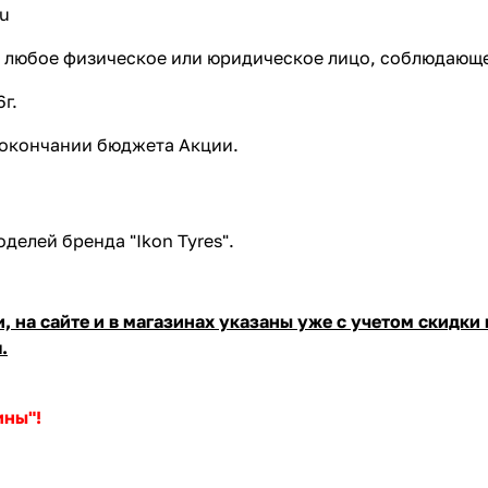
ru
 любое физическое или юридическое лицо, соблюдающе
г.
 окончании бюджета Акции.
делей бренда "Ikon Tyres".
 на сайте и в магазинах указаны уже с учетом скидки и
.
ины"!