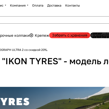
ис
Компания
Оплата
Доставка
Контакты
Забрать с хранения
Калькул
рочные колпаки
Крепеж
TOGRAPH ULTRA 2 со скидкой 20%.
а "IKON TYRES" - модель
.