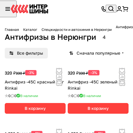
Антифриз
Главная
Каталог
Спецжидкости и автохимия в Нерюнгри
Антифризы в Нерюнгри
4
Все фильтры
Сначала популярные
320 ₽
-3%
320 ₽
-3%
330 ₽
330 ₽
Антифриз -45C красный 1 кг
Антифриз -45C зеленый 1кг
Rinkai
Rinkai
0
0
В наличии
0
0
В наличии
В корзину
В корзину