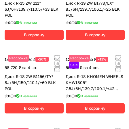
Диск R-15 ZW 211*
Диск R-19 ZW B1778/LX*
6J/6H/139,7/110.5/+33 BLK
8J/6H/139,7/106.1/+25 BLK
POL
POL
0
0
В наличии
0
0
В наличии
В корзину
В корзину
Рассрочка
Рассрочка
14 680 ₽
-20%
12 665 ₽
-11%
18 350 ₽
14 230 ₽
Sale
58 720 ₽ за 4 шт.
50 660 ₽ за 4 шт.
Диск R-18 ZW B1156/TY*
Диск R-18 KHOMEN WHEELS
8J/5H/150/110.1/+60 BLK
KHW1805*
POL
7.5J/6H/139,7/100.1/+42
BLACK-FP
0
0
В наличии
0
0
В наличии
В корзину
В корзину