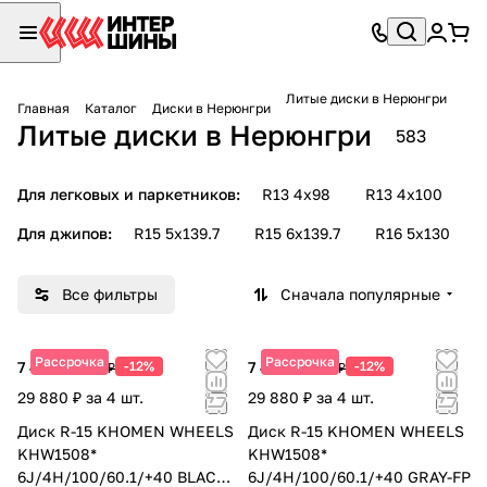
Литые диски в Нерюнгри
Главная
Каталог
Диски в Нерюнгри
Литые диски в Нерюнгри
583
Для легковых и паркетников:
R13 4х98
R13 4х100
R
Для джипов:
R15 5х139.7
R15 6х139.7
R16 5х130
Все фильтры
Сначала популярные
Рассрочка
Рассрочка
7 470 ₽
-12%
7 470 ₽
-12%
8 490 ₽
8 490 ₽
29 880 ₽ за 4 шт.
29 880 ₽ за 4 шт.
Диск R-15 KHOMEN WHEELS
Диск R-15 KHOMEN WHEELS
KHW1508*
KHW1508*
6J/4H/100/60.1/+40 BLACK-
6J/4H/100/60.1/+40 GRAY-FP