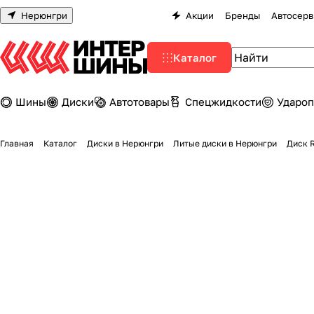
Нерюнгри
Акции
Бренды
Автосерв
Каталог
Шины
Диски
Автотовары
Спецжидкости
Удароп
Главная
Каталог
Диски в Нерюнгри
Литые диски в Нерюнгри
Диск R