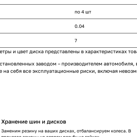
по 4 шт
0.04
7
ры и цвет диска представлены в характеристиках това
становленных заводом – производителем автомобиля, 
е на себя все эксплуатационные риски, включая невоз
Хранение шин и дисков
Заменим резину на ваших дисках, отбалансируем колеса. В
процессе замены не сорвем резьбу на гайках.