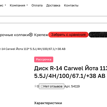
ис
Компания
Оплата
Доставка
Контакты
Забрать с хранения
Калькул
рочные колпаки
Крепеж
-14 Carwel Йота 113* 5.5J/4H/100/67.1/+38 AB
Рассрочка
Диск R-14 Carwel Йота 11
5.5J/4H/100/67.1/+38 AB
0
Нет отзывов
Арт.
54119
Характеристики