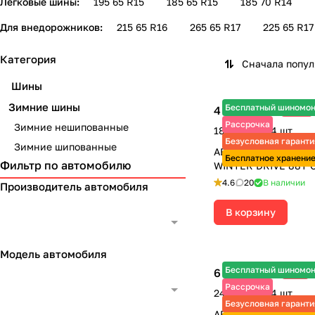
Легковые шины:
195 65 R15
185 65 R15
185 70 R14
Для внедорожников:
215 65 R16
265 65 R17
225 65 R17
Категория
Сначала попу
Шины
Зимние шины
Бесплатный шиномо
4 735 ₽
-15%
5 570 ₽
Рассрочка
Зимние нешипованные
18 940 ₽ за 4 шт.
Безусловная гаранти
Зимние шипованные
АВТОШИНЫ 185/70 
Бесплатное хранени
Фильтр по автомобилю
WINTER DRIVE 88T 
4.6
20
В наличии
Производитель автомобиля
В корзину
Модель автомобиля
Бесплатный шиномо
6 130 ₽
-6%
6 520 ₽
Рассрочка
24 520 ₽ за 4 шт.
Безусловная гаранти
АВТОШИНЫ 195/65 