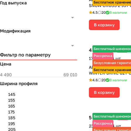
Год выпуска
Бесплатное хранени
SNOW CROSS 2 95T
4.5
20
В наличии
В корзину
Модификация
Бесплатный шиномо
4 285 ₽
-9%
4 710 ₽
Фильтр по параметру
Рассрочка
17 140 ₽ за 4 шт.
Безусловная гаранти
Цена
АВТОШИНЫ 175/65 
Бесплатное хранени
WINTER DRIVE 82T 
4.6
20
В наличии
Ширина профиля
В корзину
145
155
165
175
Бесплатный шиномо
5 930 ₽
185
-6%
6 310 ₽
195
Рассрочка
23 720 ₽ за 4 шт.
205
Безусловная гаранти