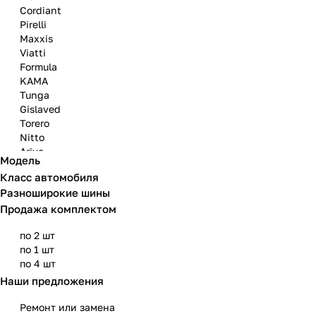
Cordiant
Pirelli
Maxxis
Viatti
Formula
KAMA
Tunga
Gislaved
Torero
Nitto
Arivo
Модель
Michelin
Класс автомобиля
Mazzini
Разноширокие шины
Matador
Продажа комплектом
по 2 шт
по 1 шт
по 4 шт
Наши предложения
Ремонт или замена