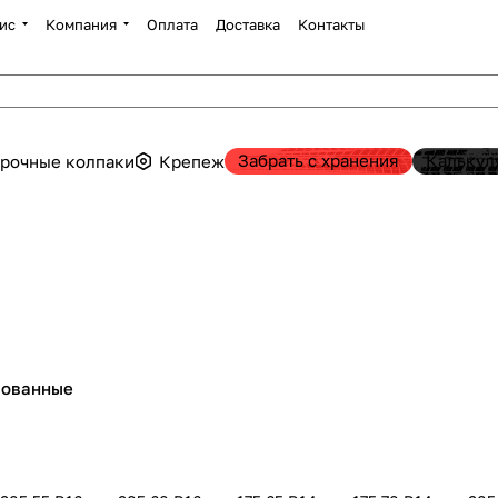
ис
Компания
Оплата
Доставка
Контакты
Забрать с хранения
Калькул
рочные колпаки
Крепеж
пованные