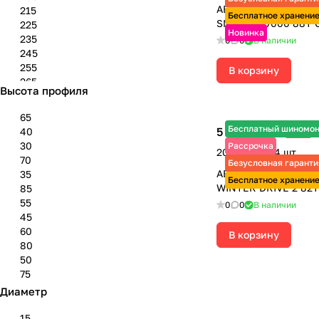
АВТОШИНЫ 185/65 
215
Бесплатное хранени
SNO-MAX 7000 88T 
225
Новинка
235
0
0
В наличии
245
255
В корзину
265
Высота профиля
275
285
65
295
Бесплатный шиномо
5 025 ₽
40
-5%
5 290 ₽
305
30
Рассрочка
20 100 ₽ за 4 шт.
315
70
Безусловная гаранти
325
АВТОШИНЫ 175/70 
35
Бесплатное хранени
WINTER DRIVE 2 82
85
55
0
0
В наличии
45
60
В корзину
80
50
75
Диаметр
15