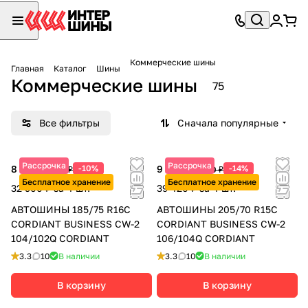
Коммерческие шины
Главная
Каталог
Шины
Коммерческие шины
75
Все фильтры
Сначала популярные
Рассрочка
Рассрочка
8 225 ₽
-10%
9 855 ₽
-14%
9 140 ₽
11 460 ₽
Бесплатное хранение
Бесплатное хранение
32 900 ₽ за 4 шт.
39 420 ₽ за 4 шт.
АВТОШИНЫ 185/75 R16C
АВТОШИНЫ 205/70 R15C
CORDIANT BUSINESS CW-2
CORDIANT BUSINESS CW-2
104/102Q CORDIANT
106/104Q CORDIANT
3.3
10
В наличии
3.3
10
В наличии
В корзину
В корзину