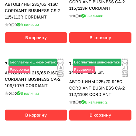
CORDIANT BUSINESS CA-2
АВТОШИНЫ 235/65 R16C
115/113R CORDIANT
CORDIANT BUSINESS CS-2
0
0
В наличии
115/113R CORDIANT
0
0
В наличии
В корзину
В корзину
Бесплатный шиномонтаж
Бесплатный шиномонтаж
7 665 ₽
-20%
7 490 ₽
-15%
9 580 ₽
8 810 ₽
Рассрочка
Рассрочка
14 980 ₽ за 2 шт.
АВТОШИНЫ 215/65 R16C
CORDIANT BUSINESS CA-2
АВТОШИНЫ 225/70 R15C
109/107R CORDIANT
CORDIANT BUSINESS CA-2
0
0
В наличии
112/110R CORDIANT
0
0
В наличии: 2
В корзину
В корзину