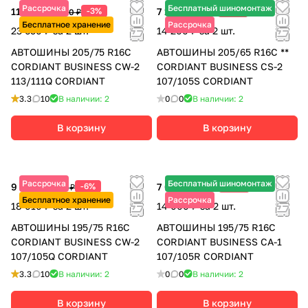
Рассрочка
Бесплатный шиномонтаж
11 825 ₽
-3%
7 100 ₽
-13%
12 190 ₽
8 160 ₽
Бесплатное хранение
Рассрочка
23 650 ₽ за 2 шт.
14 200 ₽ за 2 шт.
АВТОШИНЫ 205/75 R16C
АВТОШИНЫ 205/65 R16C **
CORDIANT BUSINESS CW-2
CORDIANT BUSINESS CS-2
113/111Q CORDIANT
107/105S CORDIANT
3.3
10
В наличии: 2
0
0
В наличии: 2
В корзину
В корзину
Рассрочка
Бесплатный шиномонтаж
9 005 ₽
-6%
7 000 ₽
-10%
9 580 ₽
7 780 ₽
Бесплатное хранение
Рассрочка
18 010 ₽ за 2 шт.
14 000 ₽ за 2 шт.
АВТОШИНЫ 195/75 R16C
АВТОШИНЫ 195/75 R16C
CORDIANT BUSINESS CW-2
CORDIANT BUSINESS CA-1
107/105Q CORDIANT
107/105R CORDIANT
3.3
10
В наличии: 2
0
0
В наличии: 2
В корзину
В корзину