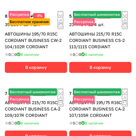
Рассрочка
Бесплатный шиномонтаж
8 820 ₽
-9%
5 860 ₽
-30%
9 690 ₽
8 370 ₽
Бесплатное хранение
Рассрочка
35 280 ₽ за 4 шт.
23 440 ₽ за 4 шт.
АВТОШИНЫ 195/70 R15C
АВТОШИНЫ 215/70 R15C
CORDIANT BUSINESS CW-2
CORDIANT BUSINESS CS-2
104/102R CORDIANT
113/111S CORDIANT
0
0
В наличии
0
0
В наличии
В корзину
В корзину
Бесплатный шиномонтаж
Бесплатный шиномонтаж
7 650 ₽
-20%
7 040 ₽
-10%
9 560 ₽
7 820 ₽
Рассрочка
Рассрочка
АВТОШИНЫ 215/70 R15C
АВТОШИНЫ 195/75 R16C
CORDIANT BUSINESS CA-2
CORDIANT BUSINESS CA-2
109/107R CORDIANT
107/105R CORDIANT
0
0
В наличии
0
0
В наличии
В корзину
В корзину