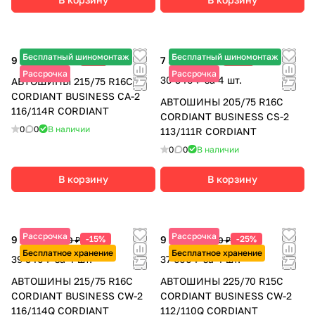
Бесплатный шиномонтаж
Бесплатный шиномонтаж
9 565 ₽
-9%
7 585 ₽
-13%
10 510 ₽
8 720 ₽
Рассрочка
Рассрочка
30 340 ₽ за 4 шт.
АВТОШИНЫ 215/75 R16C
CORDIANT BUSINESS CA-2
АВТОШИНЫ 205/75 R16C
116/114R CORDIANT
CORDIANT BUSINESS CS-2
0
0
В наличии
113/111R CORDIANT
0
0
В наличии
В корзину
В корзину
Рассрочка
Рассрочка
9 885 ₽
-15%
9 400 ₽
-25%
11 630 ₽
12 530 ₽
Бесплатное хранение
Бесплатное хранение
39 540 ₽ за 4 шт.
37 600 ₽ за 4 шт.
АВТОШИНЫ 215/75 R16C
АВТОШИНЫ 225/70 R15C
CORDIANT BUSINESS CW-2
CORDIANT BUSINESS CW-2
116/114Q CORDIANT
112/110Q CORDIANT