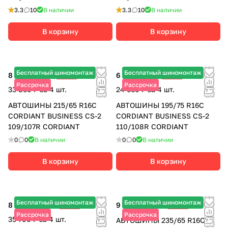
3.3
10
В наличии
3.3
10
В наличии
В корзину
В корзину
Бесплатный шиномонтаж
Бесплатный шиномонтаж
8 465 ₽
-15%
6 165 ₽
-14%
9 960 ₽
7 170 ₽
Рассрочка
Рассрочка
33 860 ₽ за 4 шт.
24 660 ₽ за 4 шт.
АВТОШИНЫ 215/65 R16C
АВТОШИНЫ 195/75 R16C
CORDIANT BUSINESS CS-2
CORDIANT BUSINESS CS-2
109/107R CORDIANT
110/108R CORDIANT
0
0
В наличии
0
0
В наличии
В корзину
В корзину
Бесплатный шиномонтаж
Бесплатный шиномонтаж
8 925 ₽
-13%
9 540 ₽
-12%
10 260 ₽
10 840 ₽
Рассрочка
Рассрочка
35 700 ₽ за 4 шт.
АВТОШИНЫ 235/65 R16C