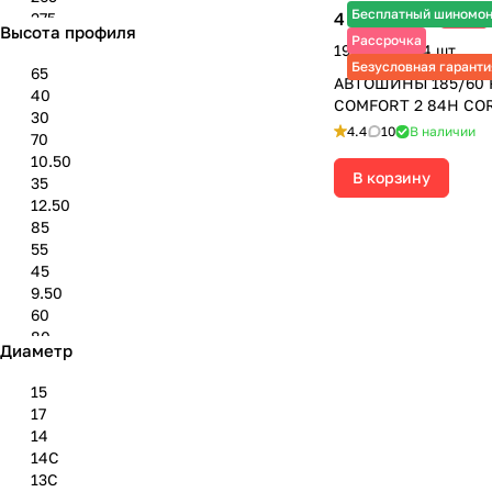
Бесплатный шиномо
4 825 ₽
275
-11%
5 420 ₽
Высота профиля
285
Рассрочка
19 300 ₽ за 4 шт.
295
Безусловная гаранти
65
АВТОШИНЫ 185/60 
305
40
COMFORT 2 84H CO
315
30
325
4.4
10
В наличии
70
30''
10.50
31''
В корзину
35
33''
12.50
85
55
45
9.50
60
80
Диаметр
50
75
15
17
14
14C
13C