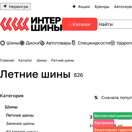
Нерюнгри
Акции
Бренды
Автосерв
Каталог
Шины
Диски
Автотовары
Спецжидкости
Удароп
Главная
Каталог
Шины
Летние шины
Летние шины
826
Категория
Сначала попу
Шины
Летние шины
Бесплатный шиномо
3 610 ₽
-25%
4 810 ₽
Рассрочка
Зимние шины
14 440 ₽ за 4 шт.
Безусловная гаранти
All terrain шины