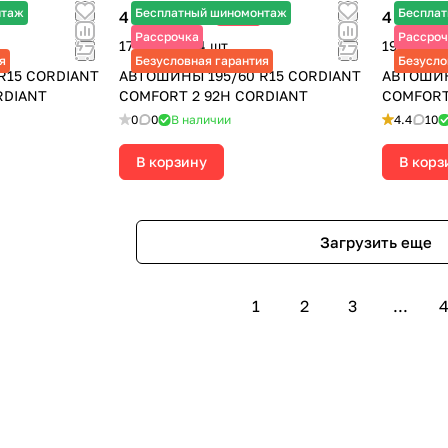
нтаж
Бесплатный шиномонтаж
Беспла
4 330 ₽
4 750 ₽
-25%
5 770 ₽
5
Рассрочка
Рассроч
17 320 ₽ за 4 шт.
19 000 ₽ 
я
Безусловная гарантия
Безусло
R15 CORDIANT
АВТОШИНЫ 195/60 R15 CORDIANT
АВТОШИН
RDIANT
COMFORT 2 92H CORDIANT
COMFORT
0
0
В наличии
4.4
10
В корзину
В корз
Загрузить еще
1
2
3
...
4