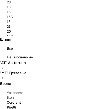
23
18
16
16C
13
21
20
15C
Шипы
22
19
Все
Нешипованные
"АТ" All terrain
?
"МТ" Грязевые
?
Бренд
?
Yokohama
Ikon
Cordiant
Pirelli