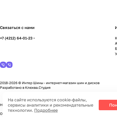
Связаться с нами
+7 (4212) 64-01-23
К
У
2018-2026 © Интер Шины - интернет-магазин шин и дисков
Разработано в
Клюква.Студия
На сайте используются cookie-файлы,
сервисы аналитики и рекомендательные
Пон
На информационном ресурсе применяются
cookie-файлы, сервисы а
технологии.
Подробнее
Обращаем Ваше внимание на то, что данный интернет-сайт носит ис