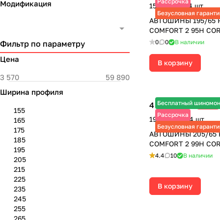
Рассрочка
Модификация
15 360 ₽ за 4 шт.
Безусловная гаранти
АВТОШИНЫ 195/65 
COMFORT 2 95H CO
0
0
В наличии
Фильтр по параметру
Цена
В корзину
Ширина профиля
Бесплатный шиномо
4 750 ₽
-29%
6 690 ₽
155
Рассрочка
19 000 ₽ за 4 шт.
165
Безусловная гаранти
175
АВТОШИНЫ 205/65 
185
COMFORT 2 99H CO
195
4.4
10
В наличии
205
215
225
В корзину
235
245
255
265