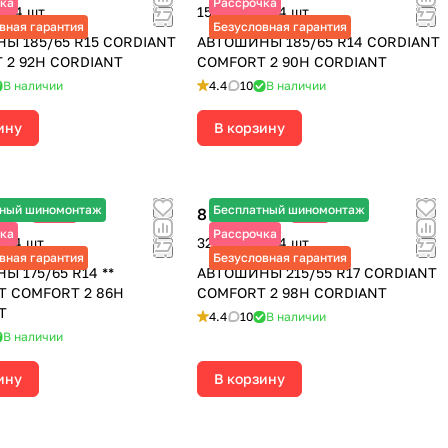
ка
Рассрочка
за 4 шт.
15 040 ₽ за 4 шт.
вная гарантия
Безусловная гарантия
Ы 185/65 R15 CORDIANT
АВТОШИНЫ 185/65 R14 CORDIANT
 2 92H CORDIANT
COMFORT 2 90H CORDIANT
В наличии
4.4
10
В наличии
ину
В корзину
тный шиномонтаж
Бесплатный шиномонтаж
8 115 ₽
-25%
-9%
 590 ₽
8 920 ₽
ка
Рассрочка
за 4 шт.
32 460 ₽ за 4 шт.
вная гарантия
Безусловная гарантия
 175/65 R14 **
АВТОШИНЫ 215/55 R17 CORDIANT
T COMFORT 2 86H
COMFORT 2 98H CORDIANT
T
4.4
10
В наличии
В наличии
ину
В корзину