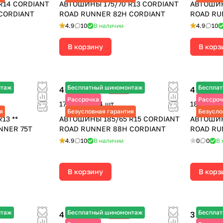
R14 CORDIANT
АВТОШИНЫ 175/70 R13 CORDIANT
АВТОШИН
CORDIANT
ROAD RUNNER 82H CORDIANT
ROAD RU
4.9
10
В наличии
4.9
10
В корзину
В корз
нтаж
Бесплатный шиномонтаж
Беспла
4 345 ₽
4 710 ₽
-12%
4 940 ₽
6 
Рассрочка
Рассроч
17 380 ₽ за 4 шт.
18 840 ₽ 
я
Безусловная гарантия
Безусло
13 **
АВТОШИНЫ 185/65 R15 CORDIANT
АВТОШИН
NNER 75T
ROAD RUNNER 88H CORDIANT
ROAD RU
4.9
10
В наличии
0
0
В 
В корзину
В корз
нтаж
Бесплатный шиномонтаж
Беспла
4 260 ₽
3 730 ₽
-25%
5 680 ₽
4