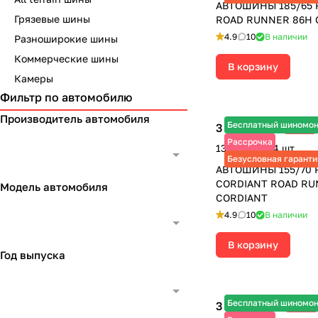
АВТОШИНЫ 185/65 
Грязевые шины
ROAD RUNNER 86H 
4.9
10
В наличии
Разноширокие шины
Коммерческие шины
В корзину
Камеры
Фильтр по автомобилю
Производитель автомобиля
Бесплатный шиномо
3 255 ₽
-25%
4 340 ₽
Рассрочка
13 020 ₽ за 4 шт.
Безусловная гаранти
АВТОШИНЫ 155/70 R
CORDIANT ROAD RU
Модель автомобиля
CORDIANT
4.9
10
В наличии
В корзину
Год выпуска
Бесплатный шиномо
3 840 ₽
-25%
5 120 ₽